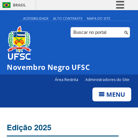
BRASIL
Simplifique!
ACESSIBILIDADE
ALTO CONTRASTE
MAPA DO SITE
Comunica BR
Participe
Acesso à informação
Legislação
Novembro Negro UFSC
Canais
Área Restrita
Administradores do Site
MENU
Edição 2025