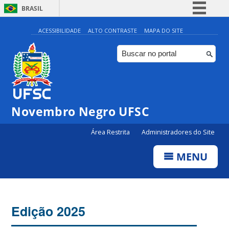
BRASIL
Simplifique!
ACESSIBILIDADE
ALTO CONTRASTE
MAPA DO SITE
Comunica BR
Participe
Acesso à informação
Legislação
Novembro Negro UFSC
Canais
Área Restrita
Administradores do Site
MENU
Edição 2025