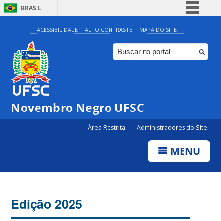
BRASIL
Simplifique!
ACESSIBILIDADE
ALTO CONTRASTE
MAPA DO SITE
Comunica BR
Participe
Acesso à informação
Legislação
Novembro Negro UFSC
Canais
Área Restrita
Administradores do Site
MENU
Edição 2025