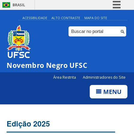
BRASIL
Simplifique!
ACESSIBILIDADE
ALTO CONTRASTE
MAPA DO SITE
Comunica BR
Participe
Acesso à informação
Legislação
Novembro Negro UFSC
Canais
Área Restrita
Administradores do Site
MENU
Edição 2025