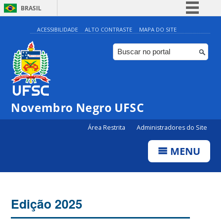
BRASIL
Simplifique!
ACESSIBILIDADE
ALTO CONTRASTE
MAPA DO SITE
Comunica BR
Participe
Acesso à informação
Legislação
Novembro Negro UFSC
Canais
Área Restrita
Administradores do Site
MENU
Edição 2025