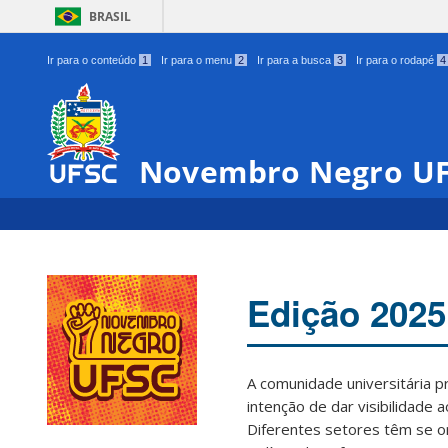
BRASIL
Ir para o conteúdo
1
Ir para o menu
2
Ir para a busca
3
Ir para o rodapé
4
Novembro Negro U
Edição 2025
A comunidade universitária 
intenção de dar visibilidade 
Diferentes setores têm se o