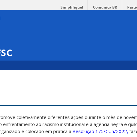
Simplifique!
Comunica BR
Parti
FSC
promove coletivamente diferentes ações durante o mês de nove
ao enfrentamento ao racismo institucional e à agência negra e qui
rganizado e colocado em prática a
Resolução 175/CUn/2022,
faz