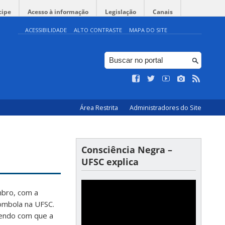
cipe
Acesso à informação
Legislação
Canais
ACESSIBILIDADE
ALTO CONTRASTE
MAPA DO SITE
Área Restrita
Administradores do Site
Consciência Negra –
UFSC explica
mbro, com a
lombola na UFSC.
endo com que a