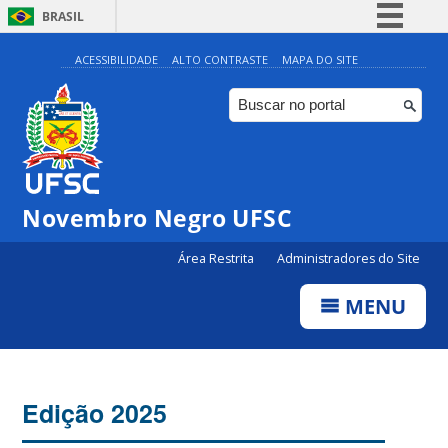
BRASIL
Simplifique!
ACESSIBILIDADE
ALTO CONTRASTE
MAPA DO SITE
Comunica BR
Participe
Acesso à informação
Legislação
Novembro Negro UFSC
Canais
Área Restrita
Administradores do Site
MENU
Edição 2025