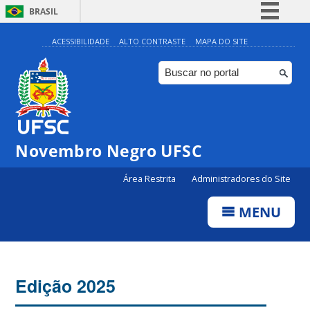
BRASIL
Simplifique!
ACESSIBILIDADE
ALTO CONTRASTE
MAPA DO SITE
Comunica BR
Participe
Acesso à informação
Legislação
Novembro Negro UFSC
Canais
Área Restrita
Administradores do Site
MENU
Edição 2025