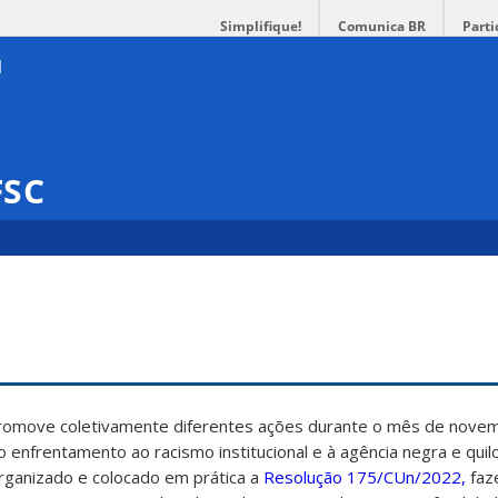
Simplifique!
Comunica BR
Parti
FSC
promove coletivamente diferentes ações durante o mês de nove
ao enfrentamento ao racismo institucional e à agência negra e qui
rganizado e colocado em prática a
Resolução 175/CUn/2022,
faz