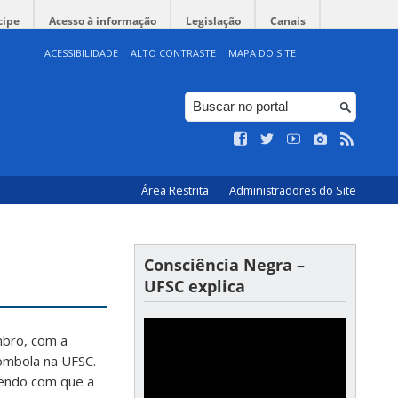
cipe
Acesso à informação
Legislação
Canais
ACESSIBILIDADE
ALTO CONTRASTE
MAPA DO SITE
Área Restrita
Administradores do Site
Consciência Negra –
UFSC explica
mbro, com a
lombola na UFSC.
endo com que a