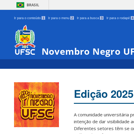
BRASIL
Ir para o conteúdo
1
Ir para o menu
2
Ir para a busca
3
Ir para o rodapé
4
Novembro Negro U
Edição 2025
A comunidade universitária 
intenção de dar visibilidade 
Diferentes setores têm se o