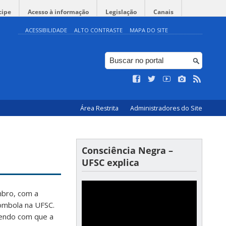
cipe
Acesso à informação
Legislação
Canais
ACESSIBILIDADE
ALTO CONTRASTE
MAPA DO SITE
Área Restrita
Administradores do Site
Consciência Negra –
UFSC explica
mbro, com a
lombola na UFSC.
endo com que a