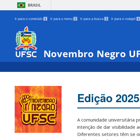
BRASIL
Ir para o conteúdo
1
Ir para o menu
2
Ir para a busca
3
Ir para o rodapé
4
Novembro Negro U
Edição 2025
A comunidade universitária 
intenção de dar visibilidade 
Diferentes setores têm se o