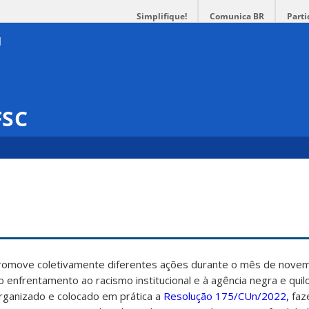
Simplifique!
Comunica BR
Parti
FSC
promove coletivamente diferentes ações durante o mês de nove
ao enfrentamento ao racismo institucional e à agência negra e qui
rganizado e colocado em prática a
Resolução 175/CUn/2022,
faz