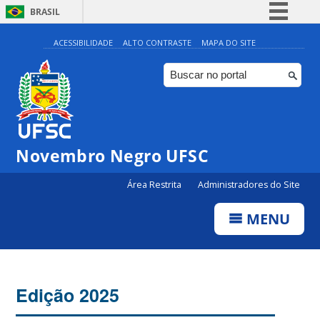
BRASIL
Simplifique!
ACESSIBILIDADE
ALTO CONTRASTE
MAPA DO SITE
Comunica BR
Participe
Acesso à informação
Legislação
Novembro Negro UFSC
Canais
Área Restrita
Administradores do Site
MENU
Edição 2025