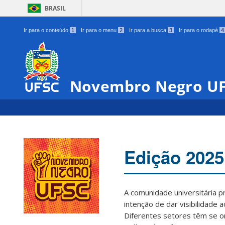
BRASIL
Ir para o conteúdo
1
Ir para o menu
2
Ir para a busca
3
Ir para o rodapé
4
Novembro Negro U
Edição 2025
A comunidade universitária 
intenção de dar visibilidade 
Diferentes setores têm se o