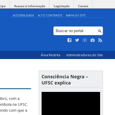
cipe
Acesso à informação
Legislação
Canais
ACESSIBILIDADE
ALTO CONTRASTE
MAPA DO SITE
Área Restrita
Administradores do Site
Consciência Negra –
UFSC explica
mbro, com a
lombola na UFSC.
endo com que a