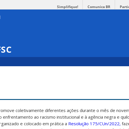
Simplifique!
Comunica BR
Parti
FSC
promove coletivamente diferentes ações durante o mês de nove
ao enfrentamento ao racismo institucional e à agência negra e qui
rganizado e colocado em prática a
Resolução 175/CUn/2022,
faz