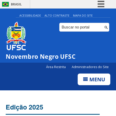
BRASIL
Simplifique!
ACESSIBILIDADE
ALTO CONTRASTE
MAPA DO SITE
Comunica BR
Participe
Acesso à informação
Legislação
Novembro Negro UFSC
Canais
Área Restrita
Administradores do Site
MENU
Edição 2025