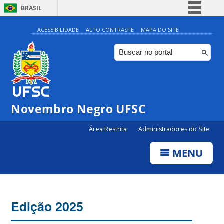
BRASIL
Simplifique!
ACESSIBILIDADE
ALTO CONTRASTE
MAPA DO SITE
Comunica BR
Participe
Acesso à informação
Legislação
Novembro Negro UFSC
Canais
Área Restrita
Administradores do Site
MENU
Edição 2025