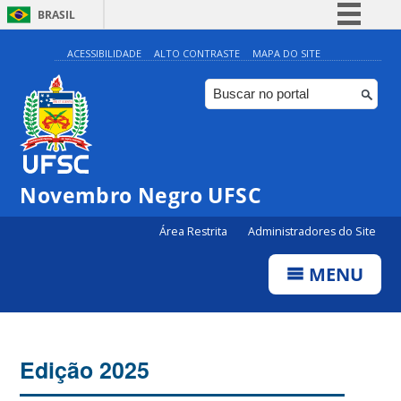
BRASIL
Simplifique!
ACESSIBILIDADE
ALTO CONTRASTE
MAPA DO SITE
Comunica BR
Participe
Acesso à informação
Legislação
Novembro Negro UFSC
Canais
Área Restrita
Administradores do Site
MENU
Edição 2025