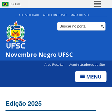
BRASIL
Simplifique!
ACESSIBILIDADE
ALTO CONTRASTE
MAPA DO SITE
Comunica BR
Participe
Acesso à informação
Legislação
Novembro Negro UFSC
Canais
Área Restrita
Administradores do Site
MENU
Edição 2025