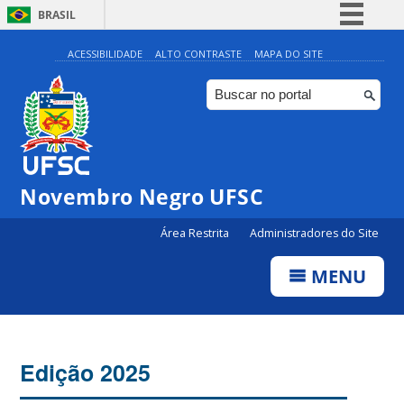
BRASIL
Simplifique!
ACESSIBILIDADE
ALTO CONTRASTE
MAPA DO SITE
Comunica BR
Participe
Acesso à informação
Legislação
Novembro Negro UFSC
Canais
Área Restrita
Administradores do Site
MENU
Edição 2025