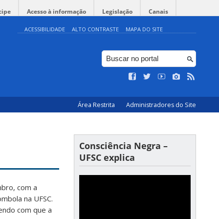
cipe
Acesso à informação
Legislação
Canais
ACESSIBILIDADE
ALTO CONTRASTE
MAPA DO SITE
Área Restrita
Administradores do Site
Consciência Negra –
UFSC explica
mbro, com a
lombola na UFSC.
endo com que a