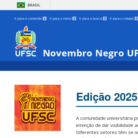
BRASIL
Ir para o conteúdo
1
Ir para o menu
2
Ir para a busca
3
Ir para o rodapé
4
Novembro Negro U
Edição 2025
A comunidade universitária 
intenção de dar visibilidade 
Diferentes setores têm se o