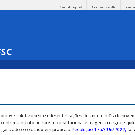
Simplifique!
Comunica BR
Parti
FSC
promove coletivamente diferentes ações durante o mês de nove
ao enfrentamento ao racismo institucional e à agência negra e qui
rganizado e colocado em prática a
Resolução 175/CUn/2022,
faz