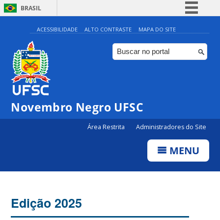
BRASIL
Simplifique!
ACESSIBILIDADE
ALTO CONTRASTE
MAPA DO SITE
Comunica BR
Participe
Acesso à informação
Legislação
Novembro Negro UFSC
Canais
Área Restrita
Administradores do Site
MENU
Edição 2025