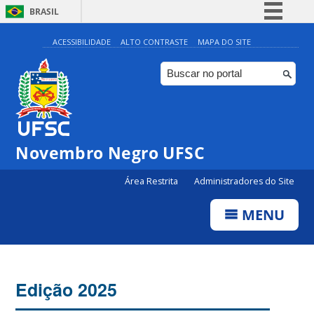
BRASIL
Simplifique!
ACESSIBILIDADE
ALTO CONTRASTE
MAPA DO SITE
Comunica BR
Participe
Acesso à informação
Legislação
Novembro Negro UFSC
Canais
Área Restrita
Administradores do Site
MENU
Edição 2025