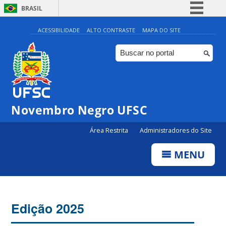
BRASIL
Simplifique!
ACESSIBILIDADE
ALTO CONTRASTE
MAPA DO SITE
Comunica BR
Participe
Acesso à informação
Legislação
Novembro Negro UFSC
Canais
Área Restrita
Administradores do Site
MENU
Edição 2025