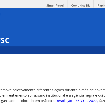
Simplifique!
Comunica BR
Parti
FSC
promove coletivamente diferentes ações durante o mês de nove
ao enfrentamento ao racismo institucional e à agência negra e qui
rganizado e colocado em prática a
Resolução 175/CUn/2022,
faz