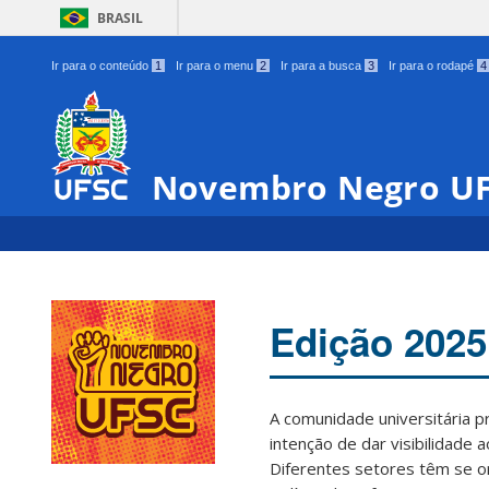
BRASIL
Ir para o conteúdo
1
Ir para o menu
2
Ir para a busca
3
Ir para o rodapé
4
Novembro Negro U
Edição 2025
A comunidade universitária 
intenção de dar visibilidade 
Diferentes setores têm se o