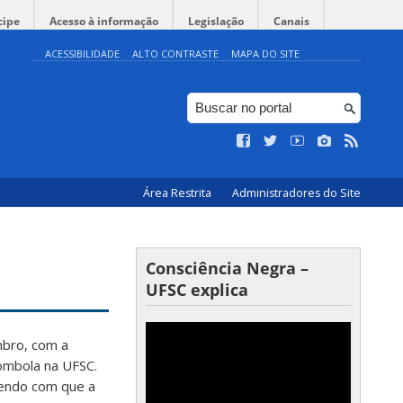
cipe
Acesso à informação
Legislação
Canais
ACESSIBILIDADE
ALTO CONTRASTE
MAPA DO SITE
Área Restrita
Administradores do Site
Consciência Negra –
UFSC explica
mbro, com a
lombola na UFSC.
endo com que a