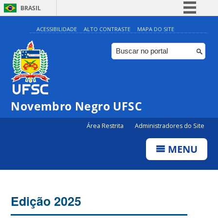
BRASIL
Simplifique!
ACESSIBILIDADE
ALTO CONTRASTE
MAPA DO SITE
Comunica BR
Participe
Acesso à informação
Legislação
Novembro Negro UFSC
Canais
Área Restrita
Administradores do Site
MENU
Edição 2025