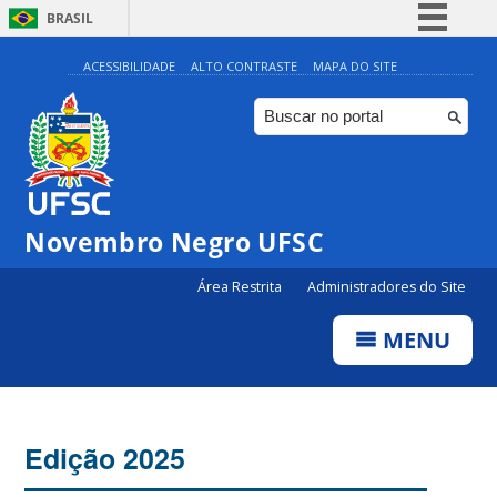
BRASIL
Simplifique!
ACESSIBILIDADE
ALTO CONTRASTE
MAPA DO SITE
Comunica BR
Participe
Acesso à informação
Legislação
Novembro Negro UFSC
Canais
Área Restrita
Administradores do Site
MENU
Edição 2025