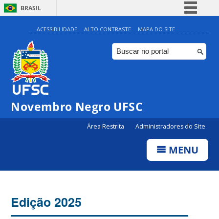
BRASIL
Simplifique!
ACESSIBILIDADE
ALTO CONTRASTE
MAPA DO SITE
Comunica BR
Participe
Acesso à informação
Legislação
Novembro Negro UFSC
Canais
Área Restrita
Administradores do Site
MENU
Edição 2025