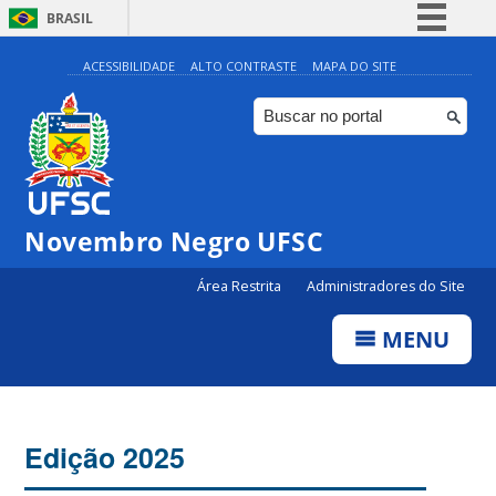
BRASIL
Simplifique!
ACESSIBILIDADE
ALTO CONTRASTE
MAPA DO SITE
Comunica BR
Participe
Acesso à informação
Legislação
Novembro Negro UFSC
Canais
Área Restrita
Administradores do Site
MENU
Edição 2025