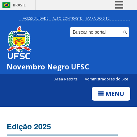
BRASIL
Simplifique!
ACESSIBILIDADE
ALTO CONTRASTE
MAPA DO SITE
Comunica BR
Participe
Acesso à informação
Legislação
Novembro Negro UFSC
Canais
Área Restrita
Administradores do Site
MENU
Edição 2025