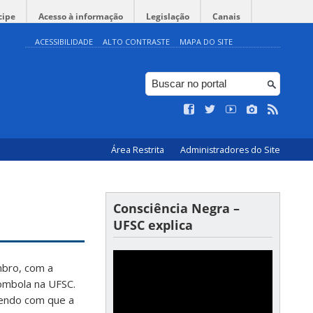
cipe
Acesso à informação
Legislação
Canais
ACESSIBILIDADE
ALTO CONTRASTE
MAPA DO SITE
Área Restrita
Administradores do Site
Consciência Negra –
UFSC explica
mbro, com a
lombola na UFSC.
endo com que a