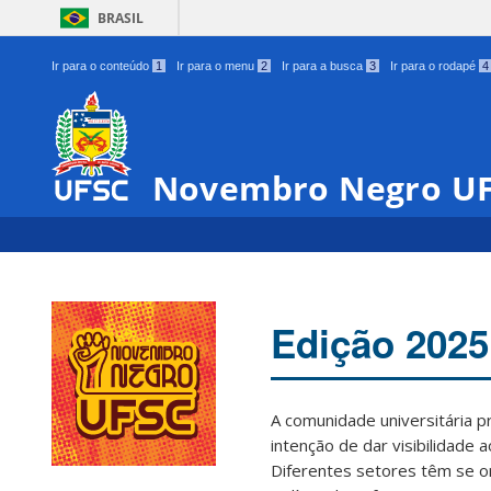
BRASIL
Ir para o conteúdo
1
Ir para o menu
2
Ir para a busca
3
Ir para o rodapé
4
Novembro Negro U
Edição 2025
A comunidade universitária 
intenção de dar visibilidade 
Diferentes setores têm se o