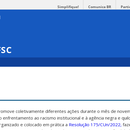
Simplifique!
Comunica BR
Parti
FSC
promove coletivamente diferentes ações durante o mês de nove
ao enfrentamento ao racismo institucional e à agência negra e qui
rganizado e colocado em prática a
Resolução 175/CUn/2022,
faz