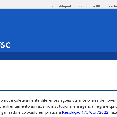
Simplifique!
Comunica BR
Parti
FSC
promove coletivamente diferentes ações durante o mês de nove
ao enfrentamento ao racismo institucional e à agência negra e qui
rganizado e colocado em prática a
Resolução 175/CUn/2022,
faz