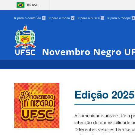
BRASIL
Ir para o conteúdo
1
Ir para o menu
2
Ir para a busca
3
Ir para o rodapé
4
Novembro Negro U
Edição 2025
A comunidade universitária 
intenção de dar visibilidade 
Diferentes setores têm se o