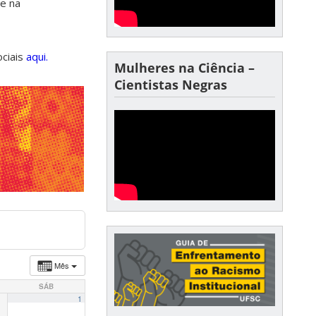
de na
ociais
aqui.
Mulheres na Ciência –
Cientistas Negras
Mês
SÁB
1