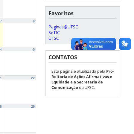
Favoritos
7
8
Paginas@UFSC
SeTIC
UFSC
4
15
CONTATOS
Esta página é atualizada pela
Pró-
Reitoria de Ações Afirmativas e
1
22
Equidade
e a
Secretaria de
Comunicação
da UFSC.
8
29