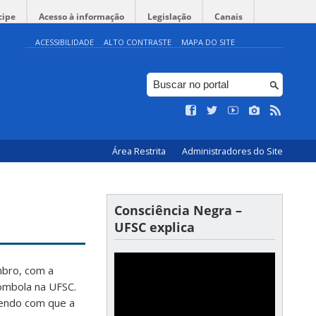
cipe
Acesso à informação
Legislação
Canais
ACESSIBILIDADE
ALTO CONTRASTE
MAPA DO SITE
Área Restrita
Administradores do Site
Consciência Negra –
UFSC explica
mbro, com a
lombola na UFSC.
endo com que a