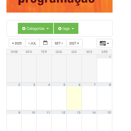
Categorias
tags
2025
JUL
SET
2027
DOM
SEG
TER
QUA
QUI
SEX
SÁB
1
2
3
4
5
6
7
8
9
10
11
12
13
14
15