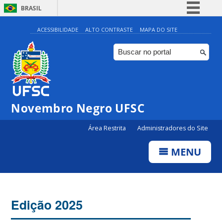
BRASIL
Simplifique!
ACESSIBILIDADE
ALTO CONTRASTE
MAPA DO SITE
Comunica BR
Participe
Acesso à informação
Legislação
Novembro Negro UFSC
Canais
Área Restrita
Administradores do Site
MENU
Edição 2025