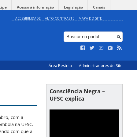
cipe
Acesso à informação
Legislação
Canais
ACESSIBILIDADE
ALTO CONTRASTE
MAPA DO SITE
Área Restrita
Administradores do Site
Consciência Negra –
UFSC explica
mbro, com a
lombola na UFSC.
endo com que a