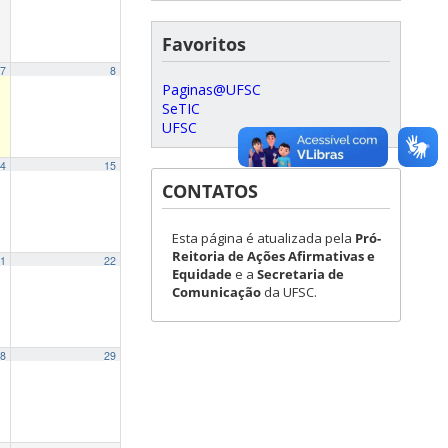
Favoritos
7
8
Paginas@UFSC
SeTIC
UFSC
4
15
CONTATOS
Esta página é atualizada pela
Pró-
Reitoria de Ações Afirmativas e
1
22
Equidade
e a
Secretaria de
Comunicação
da UFSC.
8
29