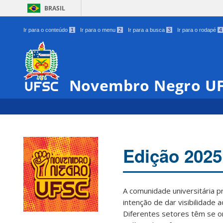
BRASIL
Ir para o conteúdo
1
Ir para o menu
2
Ir para a busca
3
Ir para o rodapé
4
Novembro Negro U
Edição 2025
A comunidade universitária 
intenção de dar visibilidade 
Diferentes setores têm se o