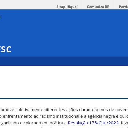
Simplifique!
Comunica BR
Parti
FSC
promove coletivamente diferentes ações durante o mês de nove
ao enfrentamento ao racismo institucional e à agência negra e qui
rganizado e colocado em prática a
Resolução 175/CUn/2022,
faz