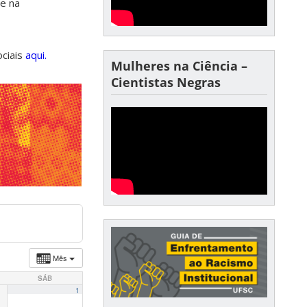
de na
ociais
aqui.
Mulheres na Ciência –
Cientistas Negras
Mês
SÁB
1