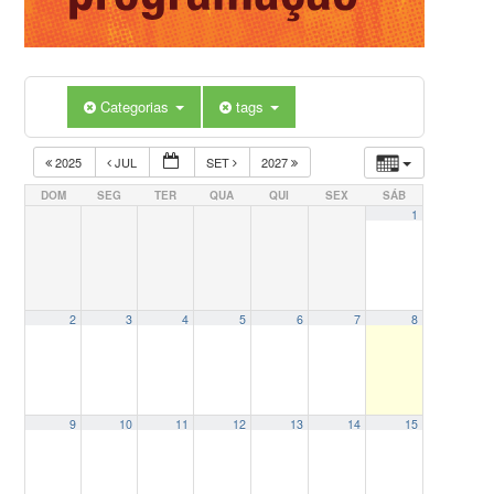
Categorias
tags
2025
JUL
SET
2027
DOM
SEG
TER
QUA
QUI
SEX
SÁB
1
2
3
4
5
6
7
8
9
10
11
12
13
14
15