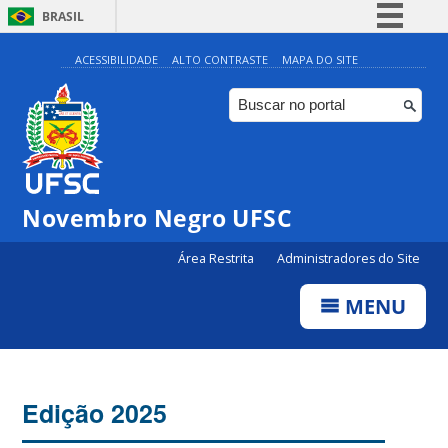
BRASIL
Simplifique!
ACESSIBILIDADE
ALTO CONTRASTE
MAPA DO SITE
Comunica BR
Participe
Acesso à informação
Legislação
Novembro Negro UFSC
Canais
Área Restrita
Administradores do Site
MENU
Edição 2025