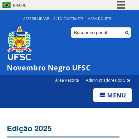
BRASIL
Simplifique!
ACESSIBILIDADE
ALTO CONTRASTE
MAPA DO SITE
Comunica BR
Participe
Acesso à informação
Legislação
Novembro Negro UFSC
Canais
Área Restrita
Administradores do Site
MENU
Edição 2025