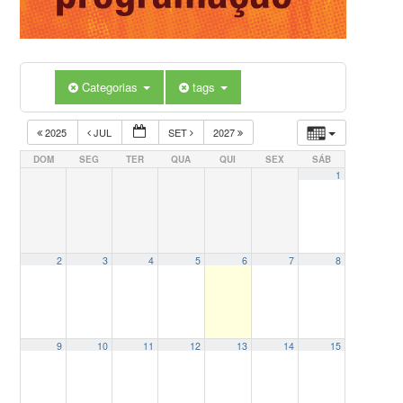
Categorias
tags
2025
JUL
SET
2027
DOM
SEG
TER
QUA
QUI
SEX
SÁB
1
2
3
4
5
6
7
8
9
10
11
12
13
14
15