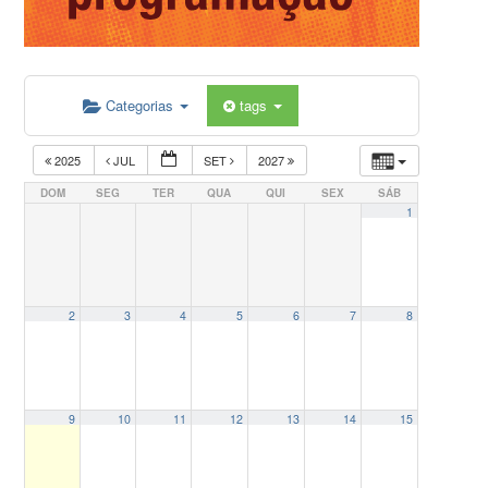
Categorias
tags
2025
JUL
SET
2027
DOM
SEG
TER
QUA
QUI
SEX
SÁB
1
2
3
4
5
6
7
8
9
10
11
12
13
14
15