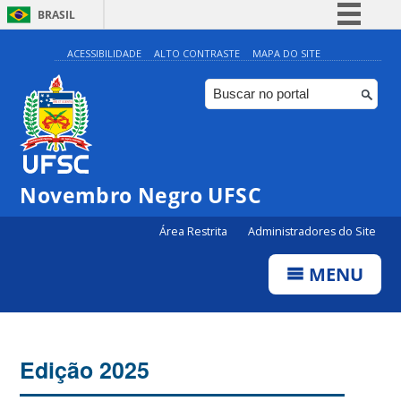
BRASIL
Simplifique!
ACESSIBILIDADE
ALTO CONTRASTE
MAPA DO SITE
Comunica BR
Participe
Acesso à informação
Legislação
Novembro Negro UFSC
Canais
Área Restrita
Administradores do Site
MENU
Edição 2025