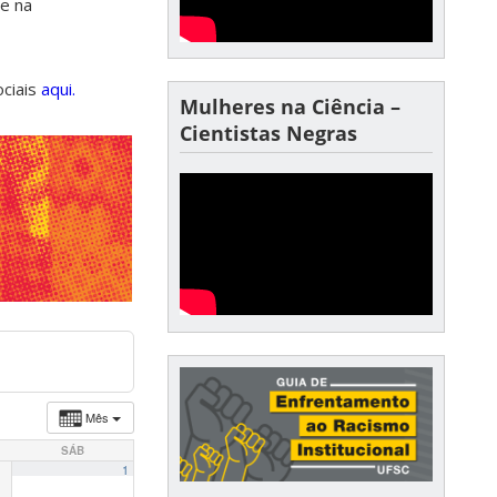
de na
ociais
aqui.
Mulheres na Ciência –
Cientistas Negras
Mês
SÁB
1