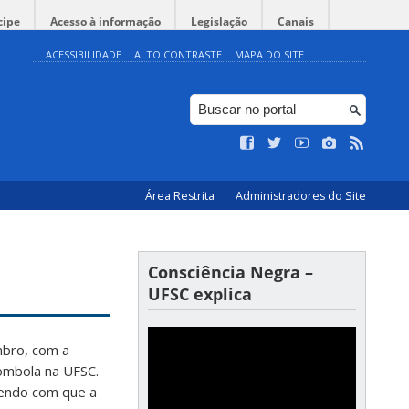
cipe
Acesso à informação
Legislação
Canais
ACESSIBILIDADE
ALTO CONTRASTE
MAPA DO SITE
Área Restrita
Administradores do Site
Consciência Negra –
UFSC explica
mbro, com a
lombola na UFSC.
endo com que a