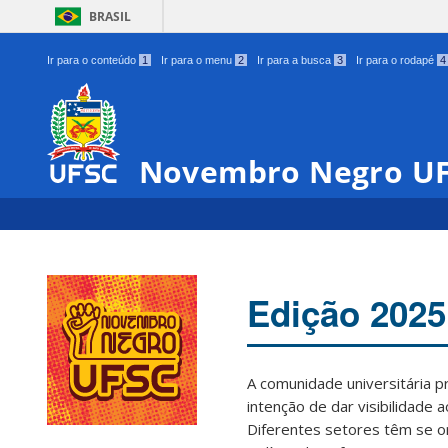
BRASIL
Ir para o conteúdo
1
Ir para o menu
2
Ir para a busca
3
Ir para o rodapé
4
Novembro Negro U
Edição 2025
A comunidade universitária 
intenção de dar visibilidade 
Diferentes setores têm se o