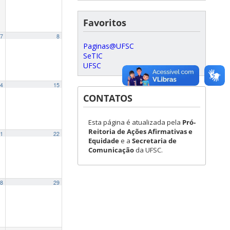
Favoritos
7
8
Paginas@UFSC
SeTIC
UFSC
4
15
CONTATOS
Esta página é atualizada pela
Pró-
Reitoria de Ações Afirmativas e
1
22
Equidade
e a
Secretaria de
Comunicação
da UFSC.
8
29