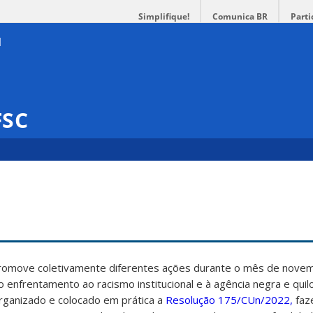
Simplifique!
Comunica BR
Parti
FSC
promove coletivamente diferentes ações durante o mês de nove
ao enfrentamento ao racismo institucional e à agência negra e qui
rganizado e colocado em prática a
Resolução 175/CUn/2022,
faz