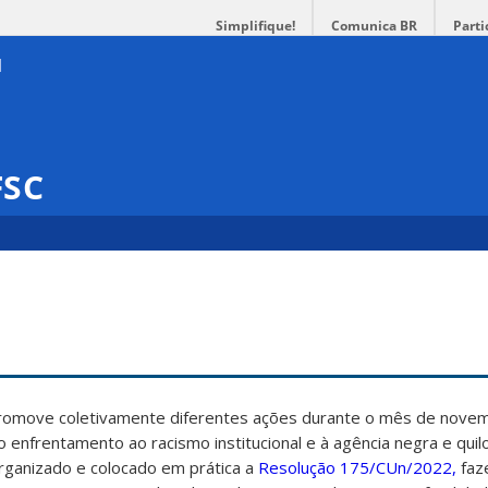
Simplifique!
Comunica BR
Parti
FSC
promove coletivamente diferentes ações durante o mês de nove
ao enfrentamento ao racismo institucional e à agência negra e qui
rganizado e colocado em prática a
Resolução 175/CUn/2022,
faz