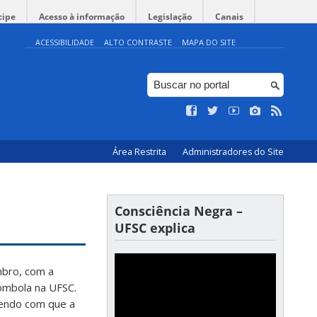
cipe
Acesso à informação
Legislação
Canais
ACESSIBILIDADE
ALTO CONTRASTE
MAPA DO SITE
Área Restrita
Administradores do Site
Consciência Negra –
UFSC explica
mbro, com a
lombola na UFSC.
endo com que a