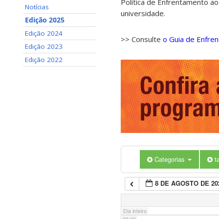
Política de Enfrentamento ao
Notícias
universidade.
01:00
Edição 2025
Edição 2024
>> Consulte
o Guia de Enfre
02:00
Edição 2023
Edição 2022
03:00
04:00
05:00
Categorias
t
06:00
8 DE AGOSTO DE 20
07:00
Dia inteiro