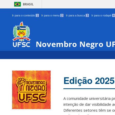
BRASIL
Ir para o conteúdo
1
Ir para o menu
2
Ir para a busca
3
Ir para o rodapé
4
Novembro Negro U
Edição 2025
A comunidade universitária 
intenção de dar visibilidade 
00:00
Diferentes setores têm se o