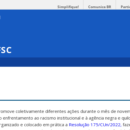
Simplifique!
Comunica BR
Parti
FSC
promove coletivamente diferentes ações durante o mês de nove
ao enfrentamento ao racismo institucional e à agência negra e qui
rganizado e colocado em prática a
Resolução 175/CUn/2022,
faz