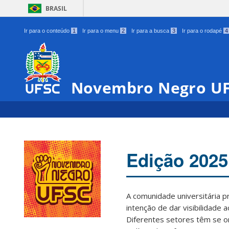
BRASIL
Ir para o conteúdo
1
Ir para o menu
2
Ir para a busca
3
Ir para o rodapé
4
Novembro Negro U
Edição 2025
A comunidade universitária 
intenção de dar visibilidade 
Diferentes setores têm se o