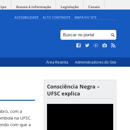
cipe
Acesso à informação
Legislação
Canais
ACESSIBILIDADE
ALTO CONTRASTE
MAPA DO SITE
Área Restrita
Administradores do Site
Consciência Negra –
UFSC explica
mbro, com a
lombola na UFSC.
endo com que a