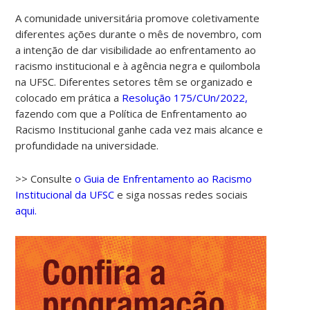
A comunidade universitária promove coletivamente
diferentes ações durante o mês de novembro, com
a intenção de dar visibilidade ao enfrentamento ao
racismo institucional e à agência negra e quilombola
na UFSC. Diferentes setores têm se organizado e
colocado em prática a
Resolução 175/CUn/2022,
fazendo com que a Política de Enfrentamento ao
Racismo Institucional ganhe cada vez mais alcance e
00:00
profundidade na universidade.
01:00
>> Consulte
o Guia de Enfrentamento ao Racismo
Institucional da UFSC
e siga nossas redes sociais
aqui.
02:00
03:00
04:00