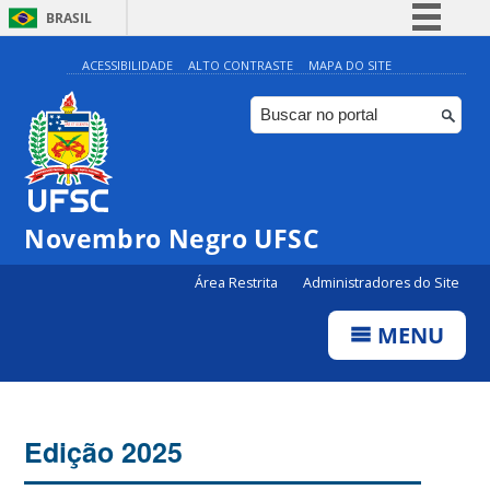
BRASIL
Simplifique!
ACESSIBILIDADE
ALTO CONTRASTE
MAPA DO SITE
Comunica BR
Participe
Acesso à informação
Legislação
Novembro Negro UFSC
Canais
Área Restrita
Administradores do Site
MENU
Edição 2025