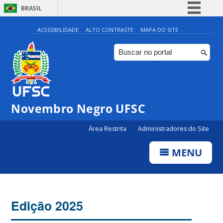
BRASIL
Simplifique!
ACESSIBILIDADE
ALTO CONTRASTE
MAPA DO SITE
Comunica BR
Participe
Acesso à informação
Legislação
Novembro Negro UFSC
Canais
Área Restrita
Administradores do Site
MENU
Edição 2025