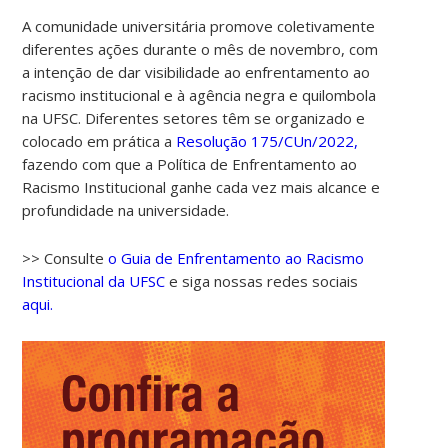
A comunidade universitária promove coletivamente
diferentes ações durante o mês de novembro, com
a intenção de dar visibilidade ao enfrentamento ao
racismo institucional e à agência negra e quilombola
na UFSC. Diferentes setores têm se organizado e
colocado em prática a
Resolução 175/CUn/2022,
fazendo com que a Política de Enfrentamento ao
Racismo Institucional ganhe cada vez mais alcance e
00:00
profundidade na universidade.
01:00
>> Consulte
o Guia de Enfrentamento ao Racismo
Institucional da UFSC
e siga nossas redes sociais
aqui.
02:00
03:00
04:00