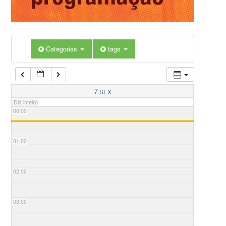
Categorias
tags
7
SEX
Dia inteiro
00:00
01:00
02:00
03:00