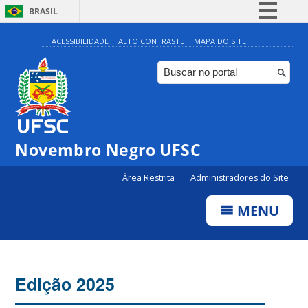
BRASIL
Simplifique!
ACESSIBILIDADE
ALTO CONTRASTE
MAPA DO SITE
Comunica BR
Participe
Acesso à informação
Legislação
Novembro Negro UFSC
Canais
Área Restrita
Administradores do Site
MENU
Edição 2025