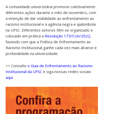
A comunidade universitária promove coletivamente
diferentes ações durante o mês de novembro, com
a intenção de dar visibilidade ao enfrentamento ao
racismo institucional e à agência negra e quilombola
na UFSC. Diferentes setores têm se organizado e
colocado em prática a
Resolução 175/CUn/2022,
fazendo com que a Política de Enfrentamento ao
Racismo Institucional ganhe cada vez mais alcance e
00:00
profundidade na universidade.
01:00
>> Consulte
o Guia de Enfrentamento ao Racismo
Institucional da UFSC
e siga nossas redes sociais
aqui.
02:00
03:00
04:00