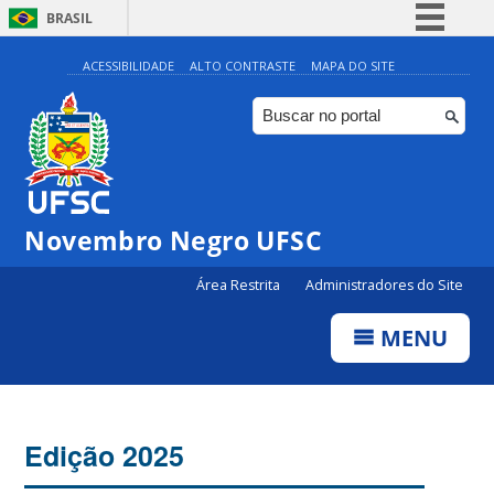
BRASIL
Simplifique!
ACESSIBILIDADE
ALTO CONTRASTE
MAPA DO SITE
Comunica BR
Participe
Acesso à informação
Legislação
Novembro Negro UFSC
Canais
Área Restrita
Administradores do Site
MENU
Edição 2025