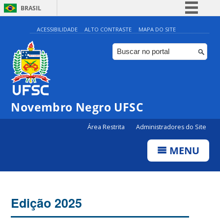
BRASIL
Simplifique!
ACESSIBILIDADE
ALTO CONTRASTE
MAPA DO SITE
Comunica BR
Participe
Acesso à informação
Legislação
Novembro Negro UFSC
Canais
Área Restrita
Administradores do Site
MENU
Edição 2025