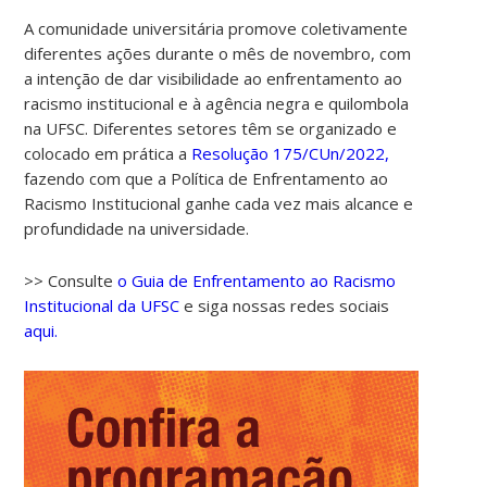
A comunidade universitária promove coletivamente
diferentes ações durante o mês de novembro, com
a intenção de dar visibilidade ao enfrentamento ao
racismo institucional e à agência negra e quilombola
na UFSC. Diferentes setores têm se organizado e
colocado em prática a
Resolução 175/CUn/2022,
fazendo com que a Política de Enfrentamento ao
Racismo Institucional ganhe cada vez mais alcance e
00:00
profundidade na universidade.
01:00
>> Consulte
o Guia de Enfrentamento ao Racismo
Institucional da UFSC
e siga nossas redes sociais
aqui.
02:00
03:00
04:00