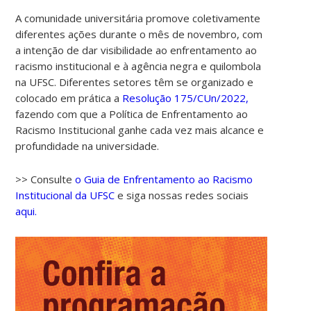
A comunidade universitária promove coletivamente
diferentes ações durante o mês de novembro, com
a intenção de dar visibilidade ao enfrentamento ao
racismo institucional e à agência negra e quilombola
na UFSC. Diferentes setores têm se organizado e
colocado em prática a
Resolução 175/CUn/2022,
fazendo com que a Política de Enfrentamento ao
Racismo Institucional ganhe cada vez mais alcance e
00:00
profundidade na universidade.
01:00
>> Consulte
o Guia de Enfrentamento ao Racismo
Institucional da UFSC
e siga nossas redes sociais
aqui.
02:00
03:00
04:00