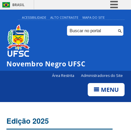
BRASIL
Simplifique!
ACESSIBILIDADE
ALTO CONTRASTE
MAPA DO SITE
Comunica BR
Participe
Acesso à informação
Legislação
Novembro Negro UFSC
Canais
Área Restrita
Administradores do Site
MENU
Edição 2025