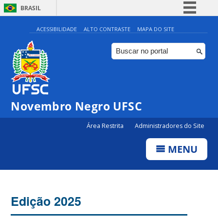
BRASIL
Simplifique!
ACESSIBILIDADE
ALTO CONTRASTE
MAPA DO SITE
Comunica BR
Participe
Acesso à informação
Legislação
Novembro Negro UFSC
Canais
Área Restrita
Administradores do Site
MENU
Edição 2025