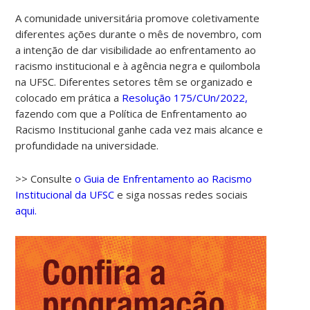
A comunidade universitária promove coletivamente
diferentes ações durante o mês de novembro, com
a intenção de dar visibilidade ao enfrentamento ao
racismo institucional e à agência negra e quilombola
na UFSC. Diferentes setores têm se organizado e
colocado em prática a
Resolução 175/CUn/2022,
fazendo com que a Política de Enfrentamento ao
Racismo Institucional ganhe cada vez mais alcance e
00:00
profundidade na universidade.
01:00
>> Consulte
o Guia de Enfrentamento ao Racismo
Institucional da UFSC
e siga nossas redes sociais
aqui.
02:00
03:00
04:00