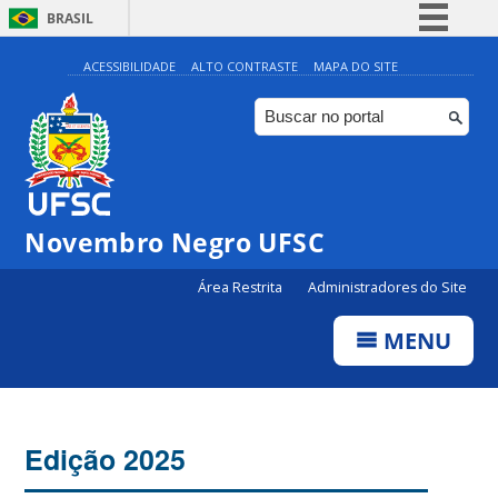
BRASIL
Simplifique!
ACESSIBILIDADE
ALTO CONTRASTE
MAPA DO SITE
Comunica BR
Participe
Acesso à informação
Legislação
Novembro Negro UFSC
Canais
Área Restrita
Administradores do Site
MENU
Edição 2025