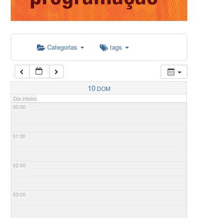
Categorias
tags
10
DOM
Dia inteiro
00:00
01:00
02:00
03:00