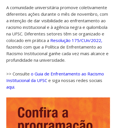
A comunidade universitária promove coletivamente
diferentes ações durante o mês de novembro, com
a intenção de dar visibilidade ao enfrentamento ao
racismo institucional e à agência negra e quilombola
na UFSC. Diferentes setores têm se organizado e
colocado em prática a
Resolução 175/CUn/2022,
fazendo com que a Política de Enfrentamento ao
Racismo Institucional ganhe cada vez mais alcance e
00:00
profundidade na universidade.
01:00
>> Consulte
o Guia de Enfrentamento ao Racismo
Institucional da UFSC
e siga nossas redes sociais
aqui.
02:00
03:00
04:00