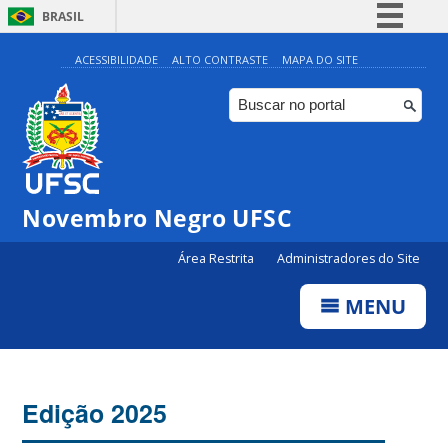
BRASIL
Simplifique!
ACESSIBILIDADE
ALTO CONTRASTE
MAPA DO SITE
Comunica BR
Participe
Acesso à informação
Legislação
Novembro Negro UFSC
Canais
Área Restrita
Administradores do Site
MENU
Edição 2025