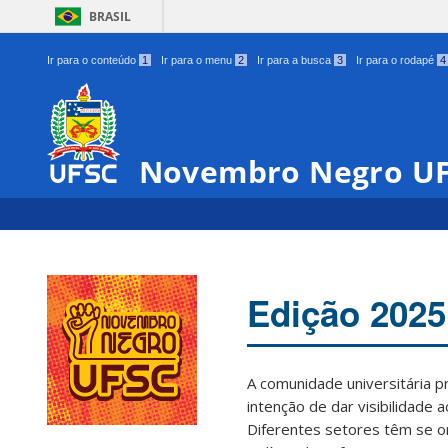
BRASIL
Ir para o conteúdo
1
Ir para o menu
2
Ir para a busca
3
Ir para o rodapé
4
Novembro Negro U
Edição 2025
A comunidade universitária 
intenção de dar visibilidade 
00:00
Diferentes setores têm se o