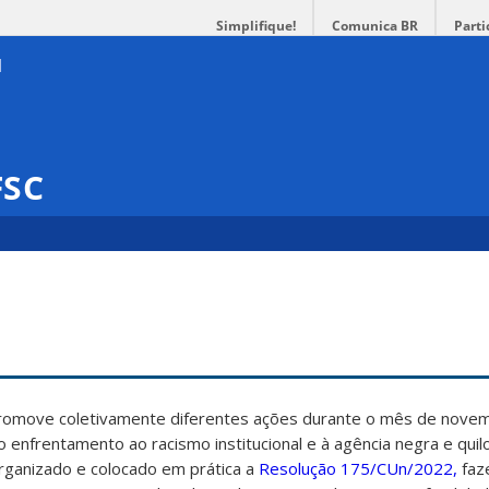
Simplifique!
Comunica BR
Parti
FSC
promove coletivamente diferentes ações durante o mês de nove
ao enfrentamento ao racismo institucional e à agência negra e qui
rganizado e colocado em prática a
Resolução 175/CUn/2022,
faz