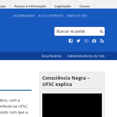
cipe
Acesso à informação
Legislação
Canais
ACESSIBILIDADE
ALTO CONTRASTE
MAPA DO SITE
Área Restrita
Administradores do Site
Consciência Negra –
UFSC explica
mbro, com a
lombola na UFSC.
endo com que a