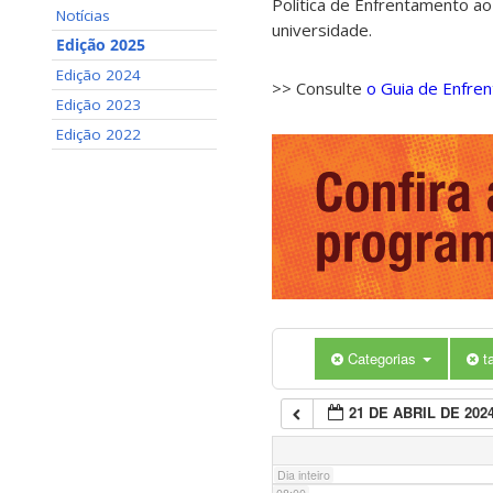
Política de Enfrentamento ao
Notícias
universidade.
01:00
Edição 2025
Edição 2024
>> Consulte
o Guia de Enfre
02:00
Edição 2023
Edição 2022
03:00
04:00
05:00
Categorias
t
06:00
21 DE ABRIL DE 202
07:00
Dia inteiro