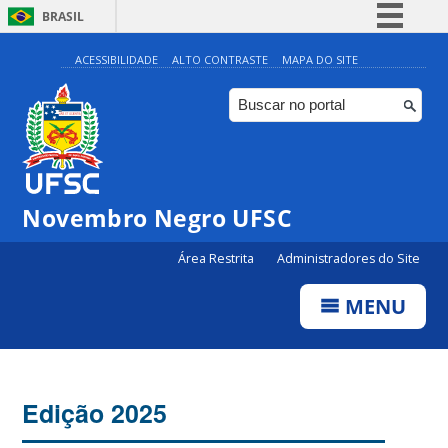
BRASIL
Simplifique!
ACESSIBILIDADE
ALTO CONTRASTE
MAPA DO SITE
Comunica BR
Participe
Acesso à informação
Legislação
Novembro Negro UFSC
Canais
Área Restrita
Administradores do Site
MENU
Edição 2025