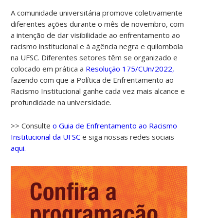
A comunidade universitária promove coletivamente
diferentes ações durante o mês de novembro, com
a intenção de dar visibilidade ao enfrentamento ao
racismo institucional e à agência negra e quilombola
na UFSC. Diferentes setores têm se organizado e
colocado em prática a
Resolução 175/CUn/2022,
fazendo com que a Política de Enfrentamento ao
Racismo Institucional ganhe cada vez mais alcance e
00:00
profundidade na universidade.
01:00
>> Consulte
o Guia de Enfrentamento ao Racismo
Institucional da UFSC
e siga nossas redes sociais
aqui.
02:00
03:00
04:00