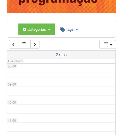
05:00
Categorias
tags
06:00
07:00
2
SEG
Dia inteiro
08:00
09:00
10:00
11:00