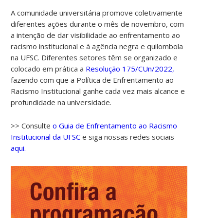
A comunidade universitária promove coletivamente
diferentes ações durante o mês de novembro, com
a intenção de dar visibilidade ao enfrentamento ao
racismo institucional e à agência negra e quilombola
na UFSC. Diferentes setores têm se organizado e
colocado em prática a
Resolução 175/CUn/2022,
fazendo com que a Política de Enfrentamento ao
Racismo Institucional ganhe cada vez mais alcance e
00:00
profundidade na universidade.
01:00
>> Consulte
o Guia de Enfrentamento ao Racismo
Institucional da UFSC
e siga nossas redes sociais
aqui.
02:00
03:00
04:00