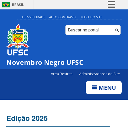
BRASIL
Simplifique!
ACESSIBILIDADE
ALTO CONTRASTE
MAPA DO SITE
Comunica BR
Participe
Acesso à informação
Legislação
Novembro Negro UFSC
Canais
Área Restrita
Administradores do Site
MENU
Edição 2025