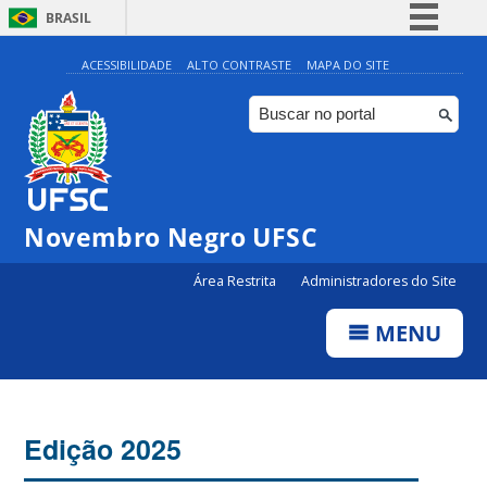
BRASIL
Simplifique!
ACESSIBILIDADE
ALTO CONTRASTE
MAPA DO SITE
Comunica BR
Participe
Acesso à informação
Legislação
Novembro Negro UFSC
Canais
Área Restrita
Administradores do Site
MENU
Edição 2025