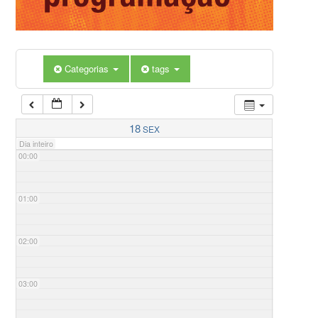
Categorias
tags
18
SEX
Dia inteiro
00:00
01:00
02:00
03:00